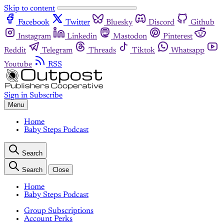
Skip to content
Facebook
Twitter
Bluesky
Discord
Github
Instagram
Linkedin
Mastodon
Pinterest
Reddit
Telegram
Threads
Tiktok
Whatsapp
Youtube
RSS
Sign in
Subscribe
Menu
Home
Baby Steps Podcast
Search
Search
Close
Home
Baby Steps Podcast
Group Subscriptions
Account Perks