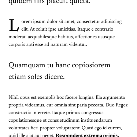
quidem illis placuit quieta.
L
orem ipsum dolor sit amet, consectetur adipiscing
elit. At coluit ipse amicitias. Itaque e contrario
moderati aequabilesque habitus, affectiones ususque
corporis apti esse ad naturam videntur.
Quamquam tu hanc copiosiorem
etiam soles dicere.
Nihil opus est exemplis hoc facere longius. Illa argumenta
propria videamus, cur omnia sint paria peccata. Duo Reges:
constructio interrete. Itaque primos congressus
copulationesque et consuetudinum instituendarum
voluntates fieri propter voluptatem; Quasi ego id curem,
quid ille aiat aut neget.
Respondent extrema primis,