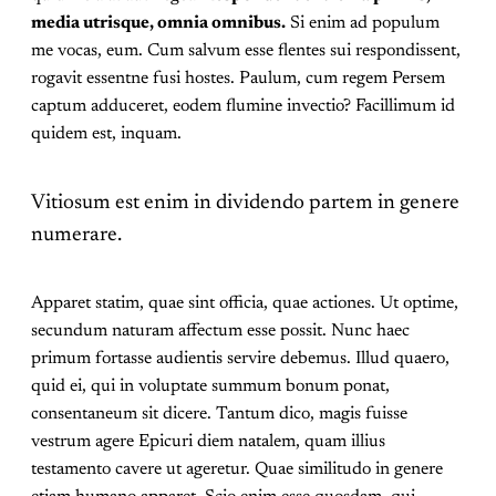
media utrisque, omnia omnibus.
Si enim ad populum
me vocas, eum. Cum salvum esse flentes sui respondissent,
rogavit essentne fusi hostes. Paulum, cum regem Persem
captum adduceret, eodem flumine invectio? Facillimum id
quidem est, inquam.
Vitiosum est enim in dividendo partem in genere
numerare.
Apparet statim, quae sint officia, quae actiones. Ut optime,
secundum naturam affectum esse possit. Nunc haec
primum fortasse audientis servire debemus. Illud quaero,
quid ei, qui in voluptate summum bonum ponat,
consentaneum sit dicere. Tantum dico, magis fuisse
vestrum agere Epicuri diem natalem, quam illius
testamento cavere ut ageretur. Quae similitudo in genere