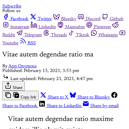
Subscribe
Follow us
Facebook
Twitter
Bluesky
Discord
Github
Instagram
Linkedin
Mastodon
Pinterest
Reddit
Telegram
Threads
Tiktok
Whatsapp
Youtube
RSS
Vitae autem degendae ratio ma
By
Ann Onymous
Published:
February 13, 2021, 3:53 pm
Last updated:
February 21, 2021, 4:47 pm
Share
Copy link
Share to X
Share to Bluesky
Share to Facebook
Share to LinkedIn
Share by email
Vitae autem degendae ratio maxime