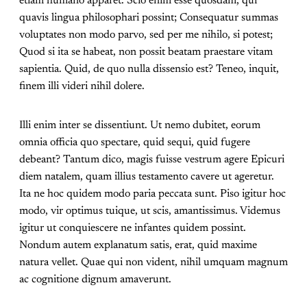
etiam humano apparet. Scio enim esse quosdam, qui
quavis lingua philosophari possint; Consequatur summas
voluptates non modo parvo, sed per me nihilo, si potest;
Quod si ita se habeat, non possit beatam praestare vitam
sapientia. Quid, de quo nulla dissensio est? Teneo, inquit,
finem illi videri nihil dolere.
Illi enim inter se dissentiunt. Ut nemo dubitet, eorum
omnia officia quo spectare, quid sequi, quid fugere
debeant? Tantum dico, magis fuisse vestrum agere Epicuri
diem natalem, quam illius testamento cavere ut ageretur.
Ita ne hoc quidem modo paria peccata sunt. Piso igitur hoc
modo, vir optimus tuique, ut scis, amantissimus. Videmus
igitur ut conquiescere ne infantes quidem possint.
Nondum autem explanatum satis, erat, quid maxime
natura vellet. Quae qui non vident, nihil umquam magnum
ac cognitione dignum amaverunt.